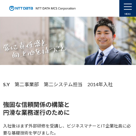
常に責任感と
向上心を持つこと
S.Y
第二事業部 第二システム担当 2014年入社
強固な信頼関係の構築と
円滑な業務遂行のために
入社後はまず外部研修を受講し、ビジネスマナーとIT企業社員に必
要な基礎技術を学びました。